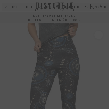
Direkt
KLEIDER
NEU
KLEIDUNG
URLAUB
ACCESSOIRE
zum
Inhalt
KOSTENLOSE LIEFERUNG
BEI BESTELLUNGEN ÜBER
80 £