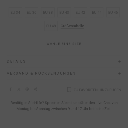
EU 34
EU 36
EU 38
EU 40
EU 42
EU 44
EU 46
EU 48
Größentabelle
WÄHLE EINE SIZE
DETAILS
VERSAND & RÜCKSENDUNGEN
ZU FAVORITEN HINZUFÜGEN
Benötigen Sie Hilfe? Sprechen Sie mit uns über den Live-Chat von
Montag bis Sonntag zwischen 9 und 17 Uhr britische Zeit.