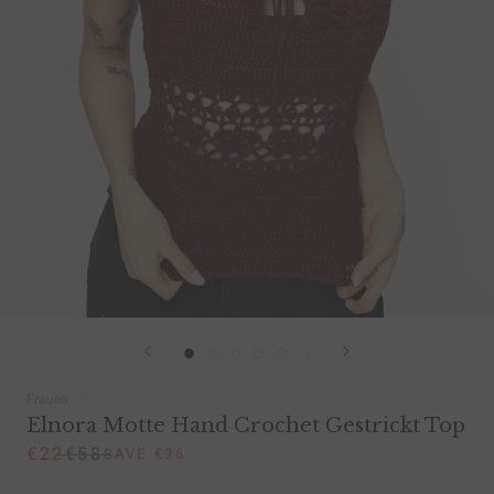
Frauen
Elnora Motte Hand Crochet Gestrickt Top
€22
€58
SAVE €36