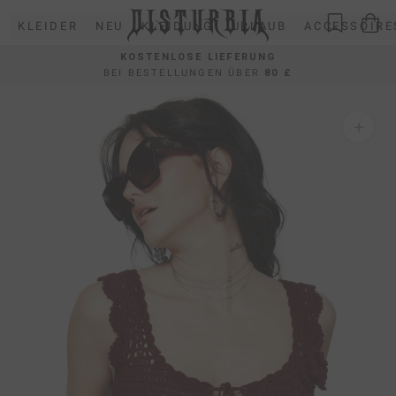
Direkt
KLEIDER
NEU
KLEIDUNG
URLAUB
ACCESSOIRE
zum
Inhalt
KOSTENLOSE LIEFERUNG
BEI BESTELLUNGEN ÜBER
80 £