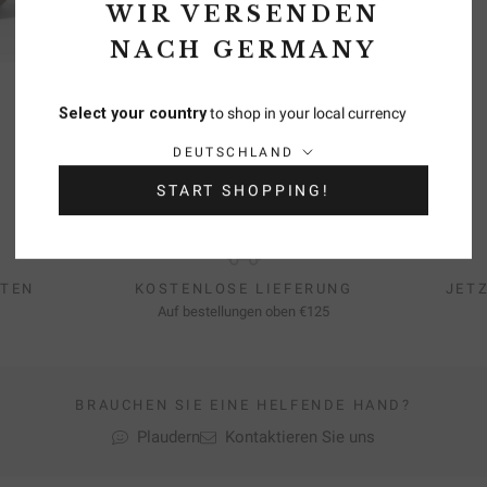
WIR VERSENDEN
NACH GERMANY
Select your country
to shop in your local currency
Land/Region:
DEUTSCHLAND
START SHOPPING!
LTEN
KOSTENLOSE LIEFERUNG
JET
Auf bestellungen oben €125
BRAUCHEN SIE EINE HELFENDE HAND?
Plaudern
Kontaktieren Sie uns