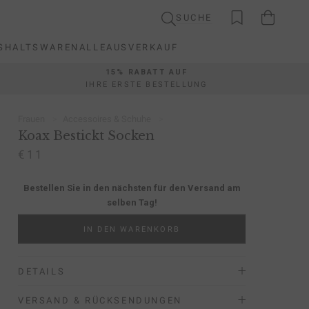
SUCHE
SHALTSWAREN
ALLE
AUSVERKAUF
SHALTSWAREN
ALLE
AUSVERKAUF
15% RABATT AUF
IHRE ERSTE BESTELLUNG
Frauen
Accessoires & Schuhe
Koax Bestickt Socken
€11
Bestellen Sie in den nächsten
für den Versand am
selben Tag!
IN DEN WARENKORB
DETAILS
VERSAND & RÜCKSENDUNGEN