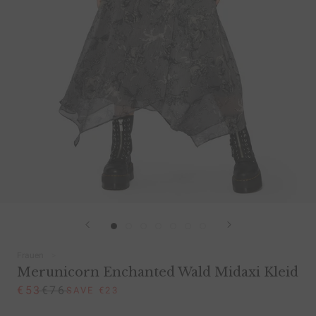
Frauen
Merunicorn Enchanted Wald Midaxi Kleid
€53
€76
SAVE €23