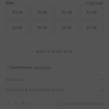
Size:
Size Guide
EU 34
EU 36
EU 38
EU 40
EU 42
EU 44
EU 46
EU 48
WÄHLE EINE SIZE
Easy Returns
.
Learn More
DETAILS
VERSAND & RÜCKSENDUNGEN
ZU FAVORITEN HINZUFÜGEN