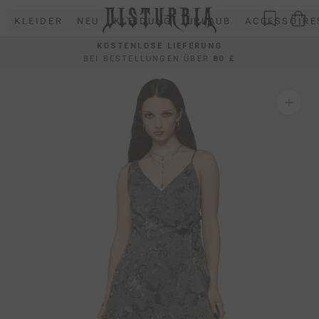
Direkt
KLEIDER
NEU
KLEIDUNG
URLAUB
ACCESSOIRE
zum
Inhalt
KOSTENLOSE LIEFERUNG
BEI BESTELLUNGEN ÜBER
80 £