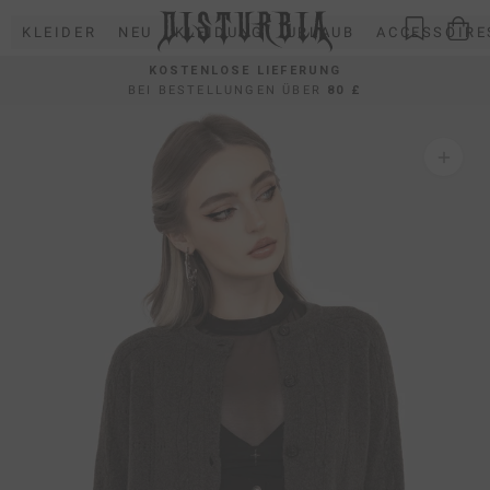
Direkt
KLEIDER
NEU
KLEIDUNG
URLAUB
ACCESSOIRE
zum
Inhalt
KOSTENLOSE LIEFERUNG
BEI BESTELLUNGEN ÜBER
80 £